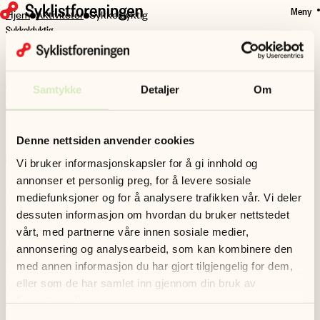
Meny
HOPP
Hjem
Aktiviteter
Sykkeldyktig
Sykkeldyktig
TIL
Sykkeldyktig er en læringsplattform som brukes i skolen og på
HOVEDINNHOLD
fritiden for å undervise elever i sykkelopplæring og trafikkforståelse.
Samtykke
Detaljer
Om
Denne nettsiden anvender cookies
Vi bruker informasjonskapsler for å gi innhold og
Læringsplattformen består av opplæringsmateriale for bruk på
annonser et personlig preg, for å levere sosiale
skolen og på fritiden, slik at elevene kan lære å sykle på flere
mediefunksjoner og for å analysere trafikken vår. Vi deler
arenaer. Blant læringsressursene finner man et gratis digitalt
dessuten informasjon om hvordan du bruker nettstedet
lærerverk med filmer, e-læringsoppgaver og en teoretisk
vårt, med partnerne våre innen sosiale medier,
sykkelprøve.
annonsering og analysearbeid, som kan kombinere den
Sykkeldyktige barn er viktig
med annen informasjon du har gjort tilgjengelig for dem,
Sykkeldyktig skal gjøre barn mer trygge og komfortable på
eller som de har samlet inn gjennom din bruk av
sykkelen, enten man sykler alene, i gruppe, eller i trafikkerte
tjenestene deres.
omgivelser. Syklistforeningen er samarbeidspartner i Sykkeldyktig,