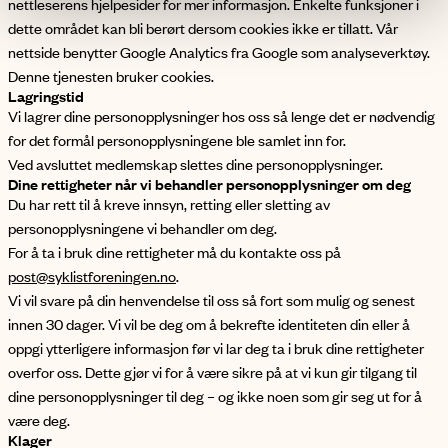
nettleserens hjelpesider for mer informasjon. Enkelte funksjoner i
dette området kan bli berørt dersom cookies ikke er tillatt. Vår
nettside benytter Google Analytics fra Google som analyseverktøy.
Denne tjenesten bruker cookies.
Lagringstid
Vi lagrer dine personopplysninger hos oss så lenge det er nødvendig
for det formål personopplysningene ble samlet inn for.
Ved avsluttet medlemskap slettes dine personopplysninger.
Dine rettigheter når vi behandler personopplysninger om deg
Du har rett til å kreve innsyn, retting eller sletting av
personopplysningene vi behandler om deg.
For å ta i bruk dine rettigheter må du kontakte oss på
post@syklistforeningen.no
.
Vi vil svare på din henvendelse til oss så fort som mulig og senest
innen 30 dager. Vi vil be deg om å bekrefte identiteten din eller å
oppgi ytterligere informasjon før vi lar deg ta i bruk dine rettigheter
overfor oss. Dette gjør vi for å være sikre på at vi kun gir tilgang til
dine personopplysninger til deg – og ikke noen som gir seg ut for å
være deg.
Klager