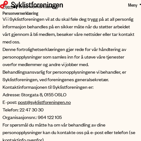
Meny
HOPP
Hjem
Personvernerklæring
Personvernerklæring
TIL
Vi i Syklistforeningen vil at du skal føle deg trygg på at all personlig
HOVEDINNHOLD
informasjon behandles på en sikker måte når du støtter arbeidet
vårt gjennom å bli medlem, besøker våre nettsider eller tar kontakt
med oss.
Denne fortrolighetserklæringen gjør rede for vår håndtering av
personopplysninger som samles inn for å utøve våre tjenester
overfor medlemmer og andre vi jobber med.
Behandlingsansvarlig for personopplysningene vi behandler, er
Syklistforeningen, ved foreningenes generalsekretær.
Kontaktinformasjonen til Syklistforeningen er:
Adresse: Storgata 8, 0155 OSLO
E-post:
post@syklistforeningen.no
Telefon: 22 47 30 30
Organisasjonsnr.: 964 122 105
For spørsmål du måtte ha om vår behandling av dine
personopplysninger kan du kontakte oss på e-post eller telefon (se
kontaktinfo ovenfor).