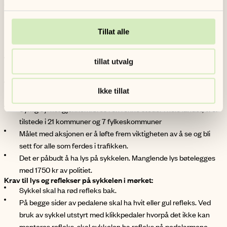
Synlig syklist-aksjonen er en av de viktigste se-og-bli-sett
aksjonene i landet, og er et samarbeid mellom Syklistforeningen, 21
kommuner og 7 fylker.
Tillat alle
Fakta om Synlig syklist:
I løpet av høsten vil Syklistforeningen gjennomføre sine årlige
tillat utvalg
landsdekkende høstaksjoner Synlig syklist.
Aksjonene inngår i Nasjonal tiltaksplan for trafikksikkerhet på
Ikke tillat
veg.
Synlig syklist gjennomføres i en rekke steder i hele landet, vi er
tilstede i 21 kommuner og 7 fylkeskommuner
Målet med aksjonen er å løfte frem viktigheten av å se og bli
sett for alle som ferdes i trafikken.
Det er påbudt å ha lys på sykkelen. Manglende lys bøtelegges
med 1750 kr av politiet.
Krav til lys og reflekser på sykkelen i mørket:
Sykkel skal ha rød refleks bak.
På begge sider av pedalene skal ha hvit eller gul refleks. Ved
bruk av sykkel utstyrt med klikkpedaler hvorpå det ikke kan
monteres refleks, skal sykkelen ha refleks på pedalarmene.