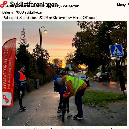
Meny
HOPP
Hjem
Aktuelt
Deler ut 7000 sykkellykter
Deler ut 7000 sykkellykter
TIL
Publisert 8. oktober 2024
Skrevet av Eline Oftedal
HOVEDINNHOLD