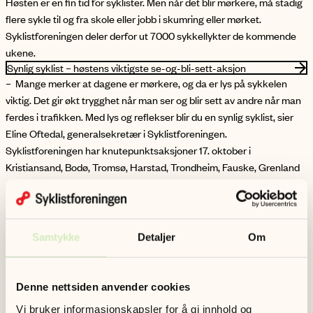
Høsten er en fin tid for syklister. Men når det blir mørkere, må stadig
flere sykle til og fra skole eller jobb i skumring eller mørket.
Syklistforeningen deler derfor ut 7000 sykkellykter de kommende
ukene.
Synlig syklist – høstens viktigste se-og-bli-sett-aksjon
– Mange merker at dagene er mørkere, og da er lys på sykkelen
viktig. Det gir økt trygghet når man ser og blir sett av andre når man
ferdes i trafikken. Med lys og reflekser blir du en synlig syklist, sier
Eline Oftedal, generalsekretær i Syklistforeningen.
Syklistforeningen har knutepunktsaksjoner 17. oktober i
Kristiansand, Bodø, Tromsø, Harstad, Trondheim, Fauske, Grenland
og Bergen. I tillegg vil vi være til stede på 24 skoler denne høsten,
fordelt på syv fylker.
Sykkellykt til alle
Nå som den lyse årstiden er på hell, er det mange som glemmer å
Samtykke
Detaljer
Om
lyssette sykkelen. Derfor oppfordrer Syklistforeningen alle til å
bruke sykkellykt, og deler ut tusenvis av gratis sykkellykter, slik at
flere kan sykle trygt utover høsten og vinteren.
Denne nettsiden anvender cookies
– Frivillige i våre lokallag er i disse dager til stede i hele landet og
Vi bruker informasjonskapsler for å gi innhold og
deler ut lykter til de som ikke har lys på sykkelen. Syklistforeningen