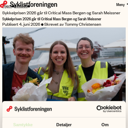
Meny
HOPP
Hjem
Aktuelt
TIL
Sykkelprisen 2026 går til Critical Mass Bergen og Sarah Meissner
Sykkelprisen 2026 går til Critical Mass Bergen og Sarah Meissner
HOVEDINNHOLD
Publisert 4. juni 2026
Skrevet av Tommy Christensen
Samtykke
Detaljer
Om
3. juni markerte Syklistforeningen Verdens sykkeldag med en