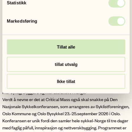
Sykkelprisen deles ut hvert år av Syklistforeningen til en person,
Statistikk
organisasjon eller virksomhet som har bidratt til å fremme sykling i
Norge. Årets vinnere viser på en inspirerende måte hvordan
Markedsføring
engasjement, fellesskap og synlighet kan bidra til å gjøre norske
byer bedre for alle som sykler.
Årets jury besto av:
Thina Margrethe Saltvedt, sjefsanalytiker i Nordea
Tillat alle
Ingrid Dahl Hovland, veidirektør
Reidar Thorstensen, leder for Syklistforeningen Bergen
Johann Olav Koss, gründer, investor og tidligere skøyteløper
tillat utvalg
Mari Norden, medgründer av Fæbrik og hverdagssyklist
Vi gratulerer Critical Mass Bergen og Sarah Meissner med en
Ikke tillat
velfortjent pris, og takker alle som hver dag bidrar til å gjøre sykling
mer synlig, tryggere og mer attraktivt i Norge.
Verdt å nevne er det at Critical Mass også skal snakke på Den
Nasjonale Sykkelkonferansen, som arrangeres av Syklistforeningen,
Oslo Kommune og Oslo Bysykkel 23.-25.september 2026 i Oslo.
Konferansen er unik fordi den samler hele sykkel-Norge til tre dager
med faglig påfull, innspirasjon og nettverskbygging. Programmet er