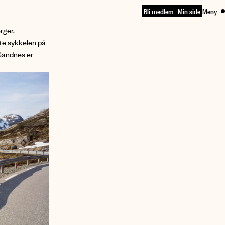
Bli medlem
Min side
Meny
rger.
tte sykkelen på
 Sandnes er