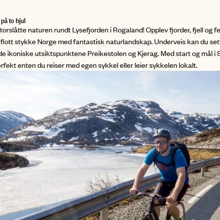
på to hjul
storslåtte naturen rundt Lysefjorden i Rogaland! Opplev fjorder, fjell og fe
 flott stykke Norge med fantastisk naturlandskap. Underveis kan du se
l de ikoniske utsiktspunktene Preikestolen og Kjerag. Med start og mål i
rfekt enten du reiser med egen sykkel eller leier sykkelen lokalt.