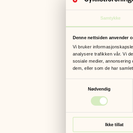
Dag 1: Sandnes
Dag 2: Revsvat
Dag 3: Lysebotn
Samtykke
Dag 4: Sirdal 
Beskrivelse av
Denne nettsiden anvender c
Lysefjordruta s
Vi bruker informasjonskapsler
langs Høgsfjord
analysere trafikken vår. Vi 
blikkontakt med
sosiale medier, annonsering 
svele for å fyl
dem, eller som de har samlet
bakker langs yt
Nå er du ved inn
Samtykkevalg
Dag 2
Nødvendig
Gårsdagens sist
Rennesøy og and
trafikk, før de
over Lyngsheia. 
over Lysefjorden
Ikke tillat
skogkledd juv, 
Dag 3