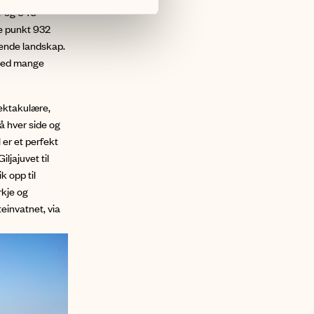
er og 640
te punkt 932
ende landskap.
 med mange
pektakulære,
på hver side og
 er et perfekt
ljajuvet til
k opp til
rkje og
teinvatnet, via