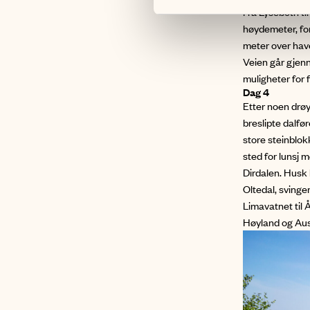
Fra Lysebotn ti
høydemeter, for
meter over hav
Veien går gjen
muligheter for f
Dag 4
Etter noen drø
breslipte dalfør
store steinblokk
sted for lunsj 
Dirdalen. Husk 
Oltedal, svinger
Limavatnet til 
Høyland og Aus