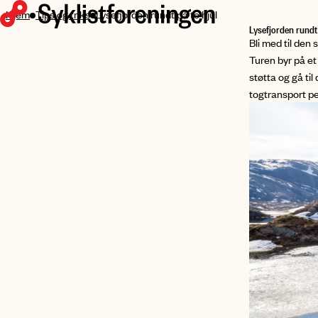
HOPP
Hjem
Tips og triks
Lysefjorden rundt på to hjul
Lysefjorden rundt 
TIL
Bli med til den 
HOVEDINNHOLD
Turen byr på et
støtta og gå ti
togtransport pe