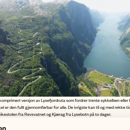
 komprimert versjon av Lysefjordruta som fordrer trente sykkelben eller
el er den fullt gjennomførbar for alle. De ivrigste kan til og med rekke ti
reikestolen fra Revsvatnet og Kjærag fra Lysebotn på to dager.
6) dager – etapper: (høydemeter)