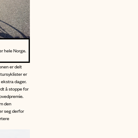
er hele Norge.
onen er delt
ursyklister er
n ekstra dager.
rdt å stoppe for
hovedpremie.
om den
er seg derfor
rtere