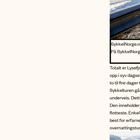
SykkelNorge.
På SykkelNorge
Totalt er Lysef
opp i syv dagse
to til fire dage
Sykkelturen går
underveis. Dett
Den inneholder
flotteste. Enke
best for erfarn
overnattingstur 