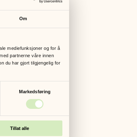
Om
rodige fjell,
iale mediefunksjoner og for å
gang i
 med partnerne våre innen
e og kanskje en
u har gjort tilgjengelig for
kneiker og
l Revsvatnet.
Markedsføring
 utsyn til
atur og lite
otteste del
stisk utsikt
et eventyrlig
Tillat alle