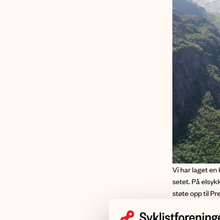
Vi har laget en
setet. På elsykk
støte opp til P
Turforslag 4 (