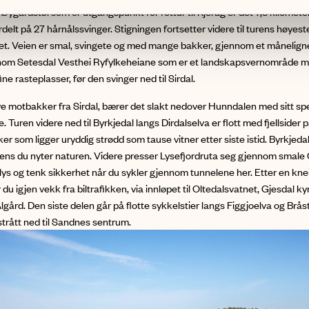
l Øygardstøl som er utgangspunkt for fottur til Kjerag er det 7,5 kilomet
delt på 27 hårnålssvinger. Stigningen fortsetter videre til turens høyes
et. Veien er smal, svingete og med mange bakker, gjennom et månelign
nom Setesdal Vesthei Ryfylkeheiane som er et landskapsvernområde
ine rasteplasser, før den svinger ned til Sirdal.
ye motbakker fra Sirdal, bærer det slakt nedover Hunndalen med sitt s
e. Turen videre ned til Byrkjedal langs Dirdalselva er flott med fjellsider 
er som ligger uryddig strødd som tause vitner etter siste istid. Byrkjedal
mens du nyter naturen. Videre presser Lysefjordruta seg gjennom smale Gi
lys og tenk sikkerhet når du sykler gjennom tunnelene her. Etter en knei
 du igjen vekk fra biltrafikken, via innløpet til Oltedalsvatnet, Gjesdal ky
Ålgård. Den siste delen går på flotte sykkelstier langs Figgjoelva og Brås
trått ned til Sandnes sentrum.