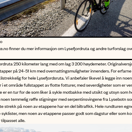
no
.no finner du mer informasjon om Lysefjordruta og andre turforslag ov
jordruta 250 kilometer lang med om lag 3 200 høydemeter. Originalversj
tapper på 24-51 km med overnattingsmuligheter innendørs. For erfarne t
r tilstrekkelig for hele Lysefjordsruta. Vi anbefaler likevel å legge inn noe
 i et område fullstappet av flotte fotturer, med severdigheter som er ve
e er en tur for de som liker å sykle motbakke med utsikt og utsyn som 
 noen temmelig røffe stigninger med serpentinsvingene fra Lysebotn s
lte strekk på noen av etappene har en del biltrafikk. Hele rundturen egn
e syklister, men noen av etappene passer godt som dagstur eller som ko
tilpasset alle.