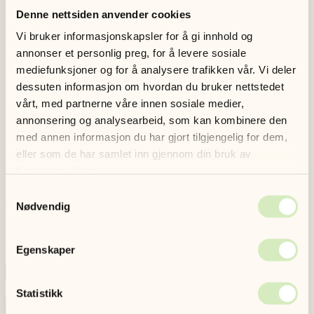
Hovedmedlemskap 490kr
Denne nettsiden anvender cookies
Pensjonistmedlemskap 195kr
Vi bruker informasjonskapsler for å gi innhold og
Studentmedlemskap 195kr
annonser et personlig preg, for å levere sosiale
Bestill gavekort
mediefunksjoner og for å analysere trafikken vår. Vi deler
Fyll ut skjemaet nedenfor med ditt navn, e-post og hvilken type
dessuten informasjon om hvordan du bruker nettstedet
medlemskap du ønsker å gi bort
vårt, med partnerne våre innen sosiale medier,
Vipps beløpet til
77190
annonsering og analysearbeid, som kan kombinere den
Etter at kjøpet er gjennomført sender vi et fint
med annen informasjon du har gjort tilgjengelig for dem,
gavemedlemskap-bevis
til e-postadressen din.
eller som de har samlet inn gjennom din bruk av
Tips: Send gavebeviset videre digitalt til den som skal få gaven –
tjenestene deres.
eller skriv det ut og gi det personlig.
Fyll ut skjemaet og kjøp gavekortet
Samtykkevalg
Start med å fylle inn din egen informasjon og hvilket medlemskap du
Nødvendig
ønsker å gi bort. Deretter Vipps beløpet til
77190
.
*
påkrevd
Egenskaper
Fornavn *
Etternavn *
Statistikk