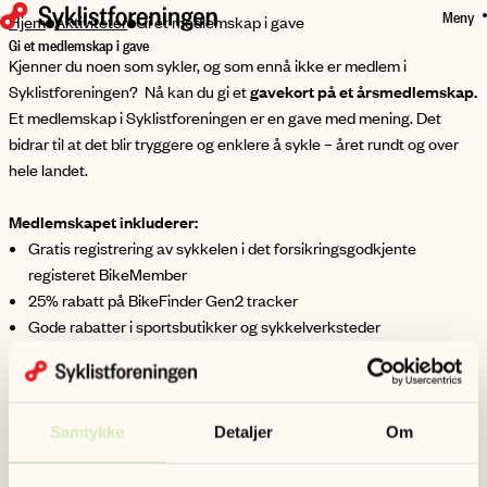
Meny
HOPP
Hjem
Aktiviteter
Gi et medlemskap i gave
Gi et medlemskap i gave
TIL
Kjenner du noen som sykler, og som ennå ikke er medlem i
HOVEDINNHOLD
Syklistforeningen? Nå kan du gi et
gavekort på et årsmedlemskap.
Et medlemskap i Syklistforeningen er en gave med mening. Det
bidrar til at det blir tryggere og enklere å sykle – året rundt og over
hele landet.
Medlemskapet inkluderer:
Gratis registrering av sykkelen i det forsikringsgodkjente
registeret BikeMember
25% rabatt på BikeFinder Gen2 tracker
Gode rabatter i sportsbutikker og sykkelverksteder
Rabatt på Juridisk bistand i sykkelrelaterte saker
Gratis medlemsblad i posten
Invitasjoner til eksklusive arrangementer og aktiviteter
Gjelder for alle medlemskapstyper
Samtykke
Detaljer
Om
Årspriser:
Familiemedlemskap 590kr