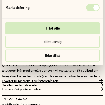
E-post *
Markedsføring
Navn på personen/familien som skal motta gavekortet
Navn på personen/personene som gir gaven
Tillat alle
Type medlemskap *
tillat utvalg
For at gavekortet skal bli et aktivt medlemskap, må mottakeren selv
Ikke tillat
aktivere det. Dette gjør de enkelt ved å følge instruksjonene på
gavebeviset. Årsmedlemskapet gjelder i ett år fra den datoen det
aktiveres. Når medlemsåret er over, vil mottakeren få et tilbud om
fornyelse. Det er helt frivillig om de ønsker å fortsette som medlem.
Hvorfor bli medlem i Syklistforeningen
Se alle medlemsfordeler
Les om vårt politiske arbeid
+47 22 47 30 30
post@syklistforeningen.no