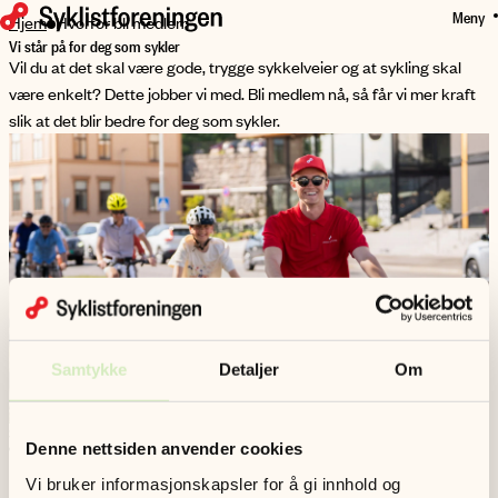
Meny
HOPP
Hjem
Hvorfor bli medlem
Vi står på for deg som sykler
TIL
Vil du at det skal være gode, trygge sykkelveier og at sykling skal
HOVEDINNHOLD
være enkelt? Dette jobber vi med. Bli medlem nå, så får vi mer kraft
slik at det blir bedre for deg som sykler.
Samtykke
Detaljer
Om
Som medlem får du:
Denne nettsiden anvender cookies
Gratis registrering i FG-godkjent sykkelregister (et register for
Forsikringsselskapenes Godkjenningsnemnd)
Vi bruker informasjonskapsler for å gi innhold og