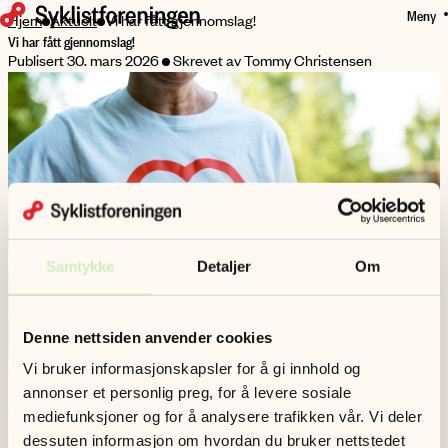
Meny
HOPP
Hjem
Aktuelt
Vi har fått gjennomslag!
Vi har fått gjennomslag!
TIL
Publisert 30. mars 2026
Skrevet av Tommy Christensen
HOVEDINNHOLD
Samtykke
Detaljer
Om
Denne nettsiden anvender cookies
Nå blir det 30 km/t som fartsgrense i tettbygde strøk.
Vi bruker informasjonskapsler for å gi innhold og
annonser et personlig preg, for å levere sosiale
Syklistforeningen har i lang tid jobbet for å få ned fartsgrensene i
mediefunksjoner og for å analysere trafikken vår. Vi deler
nærmiljøer hvor barn og voksne sykler og går til skole, jobb og
dessuten informasjon om hvordan du bruker nettstedet